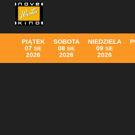
PIĄTEK
SOBOTA
NIEDZIELA
P
07
08
09
SIE
SIE
SIE
2026
2026
2026
Lista wydarzeń: