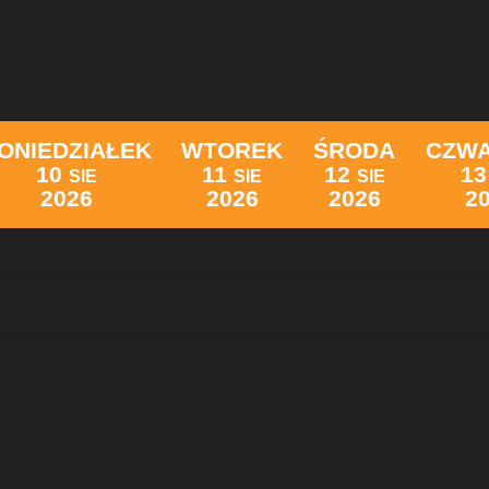
ONIEDZIAŁEK
WTOREK
ŚRODA
CZW
10
11
12
13
SIE
SIE
SIE
2026
2026
2026
2