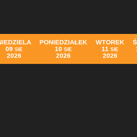
NIEDZIELA
PONIEDZIAŁEK
WTOREK
09
10
11
SIE
SIE
SIE
2026
2026
2026